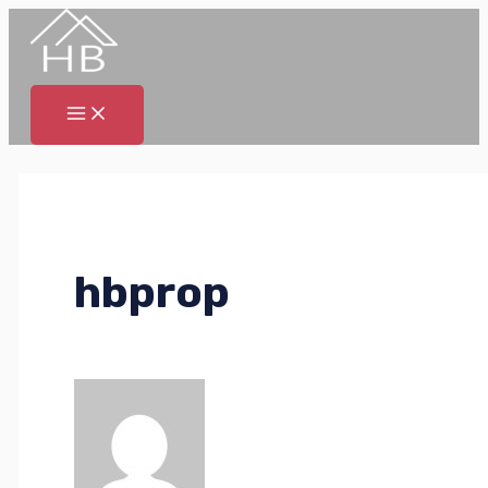
MAIN
Ir
PC
MENU
al
Sony
contenido
VAIO
hbprop