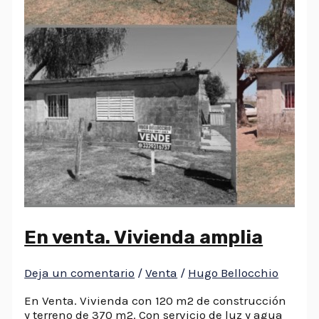
En venta. Vivienda amplia
Deja un comentario
/
Venta
/
Hugo Bellocchio
En Venta. Vivienda con 120 m2 de construcción
y terreno de 370 m2. Con servicio de luz y agua